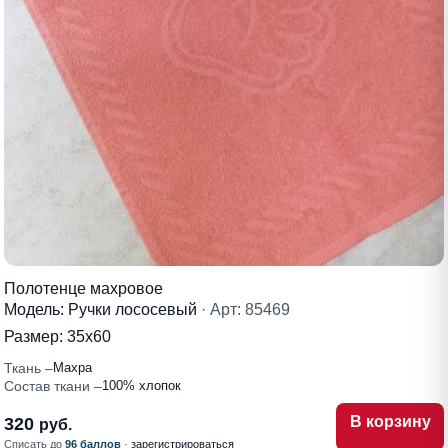
Полотенце махровое
Модель: Ручки лососевый
· Арт: 85469
Размер:
35х60
Ткань
Махра
Состав ткани
100% хлопок
В корзину
320
руб.
Списать до
96 баллов
·
зарегистрироваться