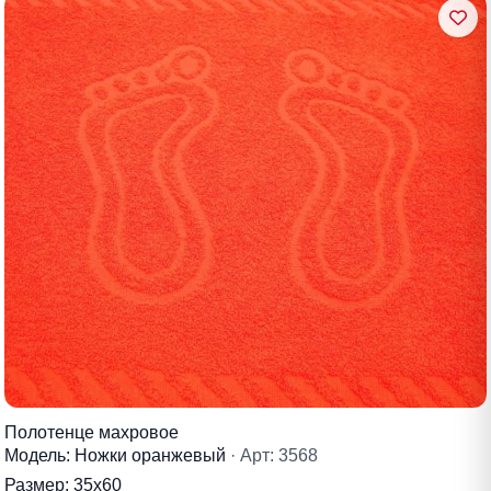
Полотенце махровое
Модель: Ножки оранжевый
· Арт: 3568
Размер:
35х60