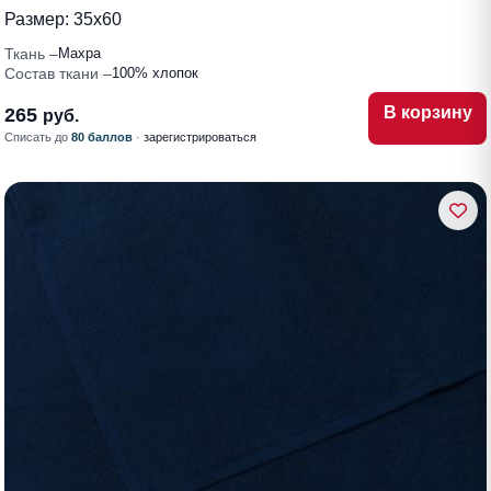
Размер:
35х60
Ткань
Махра
Состав ткани
100% хлопок
В корзину
265
руб.
Списать до
80 баллов
·
зарегистрироваться