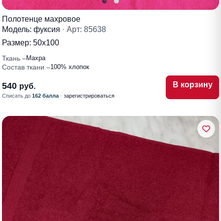
Полотенце махровое
Модель: фуксия
· Арт: 85638
Размер:
50х100
Ткань
Махра
Состав ткани
100% хлопок
В корзину
540
руб.
Списать до
162 балла
·
зарегистрироваться