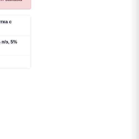
тка с
 п/э, 5%