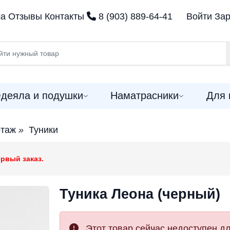
ма
Отзывы
Контакты
8 (903) 889-64-41
Войти
Зар
деяла и подушки
Наматрасники
Для 
отаж
»
Туники
рвый заказ.
Туника Леона (черный)
Этот товар сейчас недоступен дл