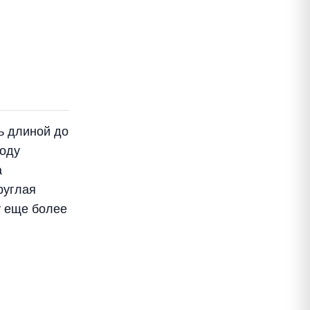
ь длиной до
боду
а
руглая
у еще более