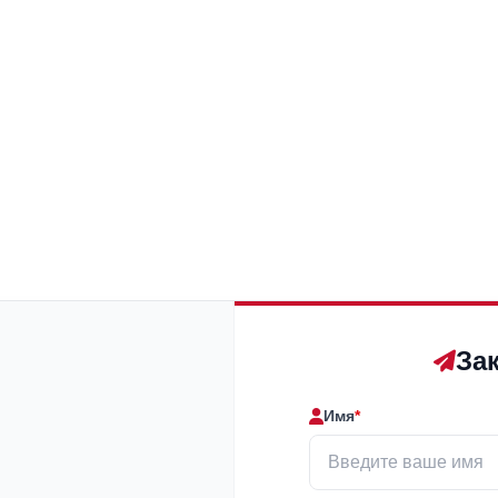
За
Имя
*