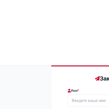
За
Имя
*