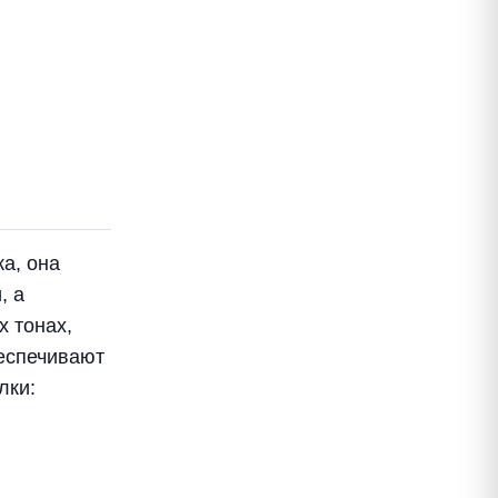
а, она
, а
 тонах,
беспечивают
лки: