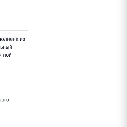
полнена из
льный
ютной
ного