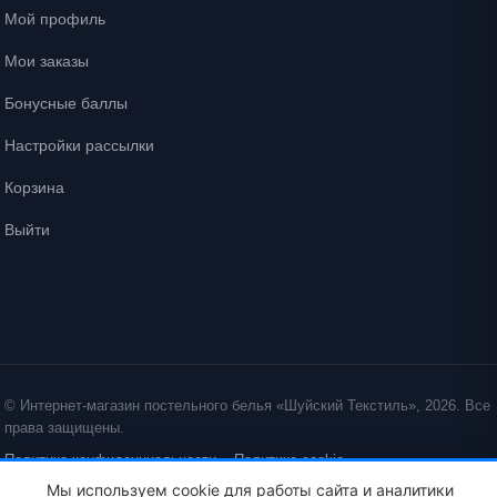
Мой профиль
Мои заказы
Бонусные баллы
Настройки рассылки
Корзина
Выйти
© Интернет-магазин постельного белья «Шуйский Текстиль», 2026. Все
права защищены.
Политика конфиденциальности
Политика cookie
Мы используем cookie для работы сайта и аналитики
ID: crt cst ·