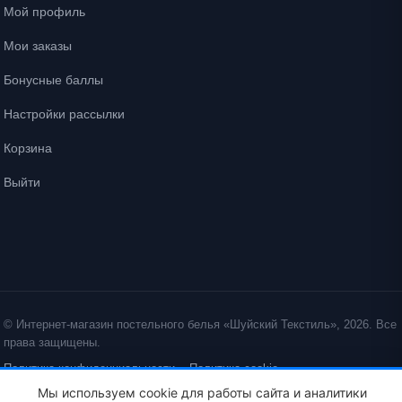
Мой профиль
Мои заказы
Бонусные баллы
Настройки рассылки
Корзина
Выйти
© Интернет-магазин постельного белья «Шуйский Текстиль», 2026. Все
права защищены.
Политика конфиденциальности
Политика cookie
Мы используем cookie для работы сайта и аналитики
ID: crt cst ·