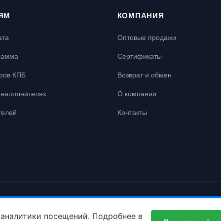
ЯМ
КОМПАНИЯ
ата
Оптовые продажи
рамма
Сертификаты
ров КПБ
Возврат и обмен
наполнителях
О компании
телей
Контакты
 права защищены.
 аналитики посещений. Подробнее в