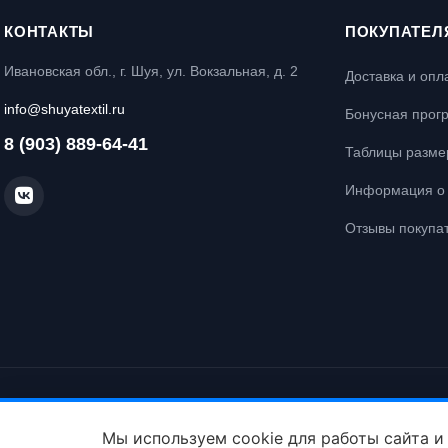
КОНТАКТЫ
ПОКУПАТЕЛ
Ивановская обл., г. Шуя, ул. Вокзальная, д. 2
Доставка и опл
info@shuyatextil.ru
Бонусная прог
8 (903) 889-64-41
Таблицы разме
Информация о 
Отзывы покупа
© Интернет-магазин постельного белья «Шуйский Текстиль», 2026. Все
Политика конфиденциальности
Политика cookie
Мы используем cookie для работы сайта и