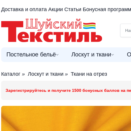
Доставка и оплата
Акции
Статьи
Бонусная програм
Постельное бельё
Лоскут и ткани
О
Каталог
»
Лоскут и ткани
»
Ткани на отрез
Зарегистрируйтесь и получите 1500 бонусных баллов на пе