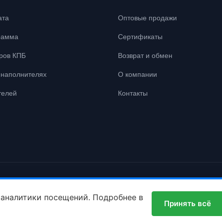
ата
Оптовые продажи
рамма
Сертификаты
ров КПБ
Возврат и обмен
наполнителях
О компании
телей
Контакты
 права защищены.
 аналитики посещений. Подробнее в
Принять всё