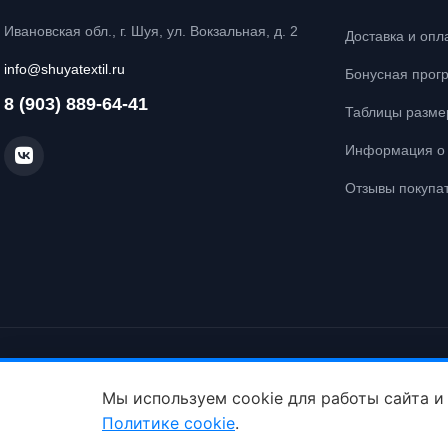
Ивановская обл., г. Шуя, ул. Вокзальная, д. 2
Доставка и опл
info@shuyatextil.ru
Бонусная прог
8 (903) 889-64-41
Таблицы разме
Информация о 
Отзывы покупа
© Интернет-магазин постельного белья «Шуйский Текстиль», 2026. Все
Политика конфиденциальности
Политика cookie
Мы используем cookie для работы сайта и
Политике cookie
.
ID: crt cst ·