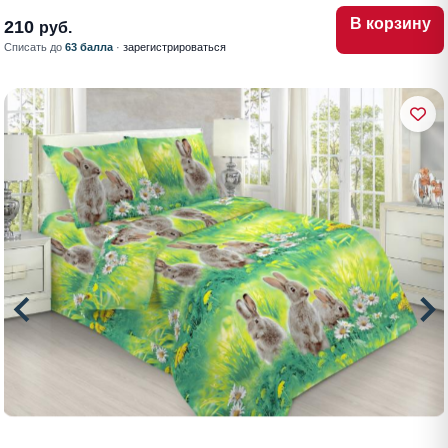
В корзину
210
руб.
Списать до
63 балла
·
зарегистрироваться