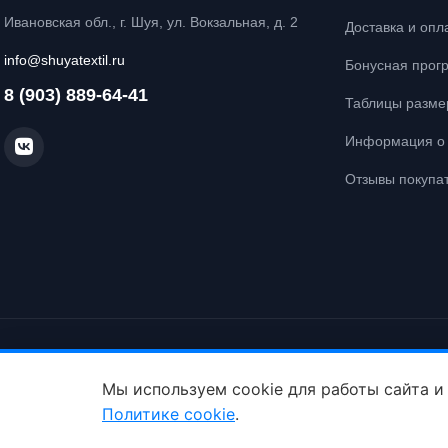
Ивановская обл., г. Шуя, ул. Вокзальная, д. 2
Доставка и опл
info@shuyatextil.ru
Бонусная прог
8 (903) 889-64-41
Таблицы разме
Информация о 
Отзывы покупа
© Интернет-магазин постельного белья «Шуйский Текстиль», 2026. Все
Политика конфиденциальности
Политика cookie
Мы используем cookie для работы сайта и
Политике cookie
.
ID: crt cst ·