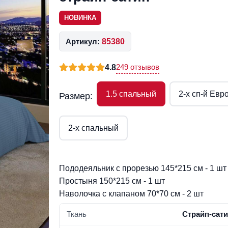
НОВИНКА
Артикул:
85380
249 отзывов
4.8
1.5 спальный
2-x сп-й Евр
Размер:
2-x спальный
Пододеяльник с прорезью 145*215 см - 1 шт
Простыня 150*215 см - 1 шт
Наволочка с клапаном 70*70 см - 2 шт
Ткань
Страйп-сат