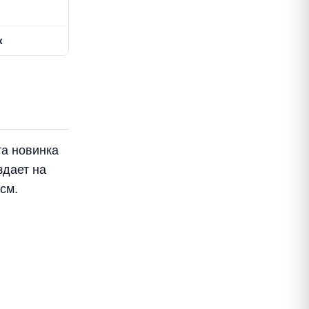
опок
та новинка
здает на
см.